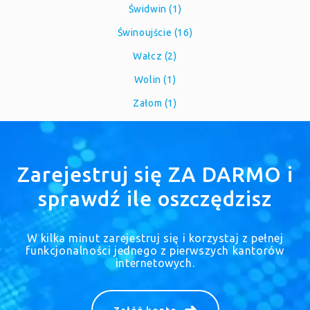
Świdwin (1)
Świnoujście (16)
Wałcz (2)
Wolin (1)
Załom (1)
Zarejestruj się ZA DARMO i
sprawdź ile oszczędzisz
W kilka minut zarejestruj się i korzystaj z pełnej
funkcjonalności jednego z pierwszych kantorów
internetowych.