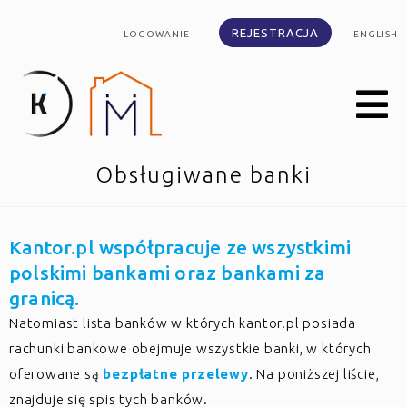
REJESTRACJA
LOGOWANIE
ENGLISH
Obsługiwane banki
Kantor.pl współpracuje ze wszystkimi
polskimi bankami oraz bankami za
granicą.
Natomiast lista banków w których kantor.pl posiada
rachunki bankowe obejmuje wszystkie banki, w których
oferowane są
bezpłatne przelewy
. Na poniższej liście,
znajduje się spis tych banków.