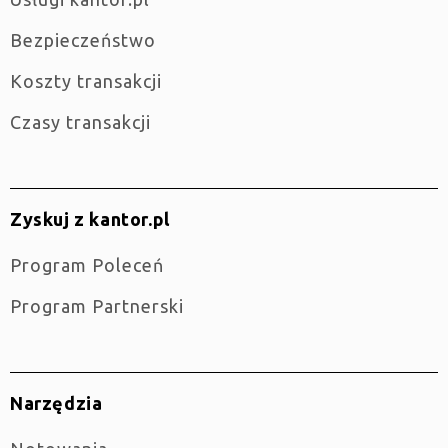
Bezpieczeństwo
Koszty transakcji
Czasy transakcji
Zyskuj z kantor.pl
Program Poleceń
Program Partnerski
Narzędzia