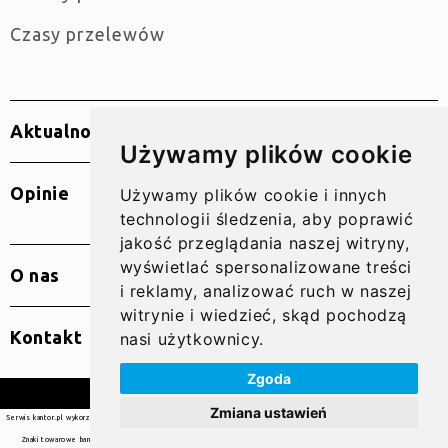
Czasy przelewów
Aktualności
Używamy plików cookie
Opinie
Używamy plików cookie i innych
technologii śledzenia, aby poprawić
jakość przeglądania naszej witryny,
wyświetlać spersonalizowane treści
O nas
i reklamy, analizować ruch w naszej
witrynie i wiedzieć, skąd pochodzą
Kontakt
nasi użytkownicy.
Zgoda
© 2010 – 2026 SUPER GRUPA PL Sp. z o.o.
Zmiana ustawień
Serwis kantor.pl wykorzystuje pliki cookies. Użytkowanie serwisu oznacza zgodę na wykorzystywanie plików cookie. Więcej
informacji
tutaj
Znaki towarowe banków są własnością ich właścicieli, a na stronach Serwisu zostały umieszczone jedynie w celach