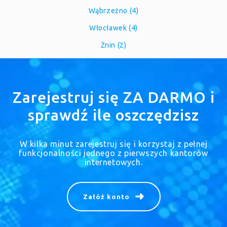
Wąbrzeźno (4)
Włocławek (4)
Żnin (2)
Zarejestruj się ZA DARMO i
sprawdź ile oszczędzisz
W kilka minut zarejestruj się i korzystaj z pełnej
funkcjonalności jednego z pierwszych kantorów
internetowych.
Załóż konto