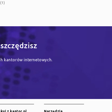
(1)
szczędzisz
ych kantorów internetowych.
kuj z kantor.pl
Narzędzia