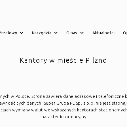
przelewy
narzędzia
o nas
aktualności
Kantory w mieście Pilzno
arnych w Polsce. Strona zawiera dane adresowe i telefoniczne 
ość tych danych. Super Grupa PL Sp. z o.o. nie jest stroną 
akcjach wymiany walut we wskazanych kantorach stacjonarnyc
charakter informacyjny.