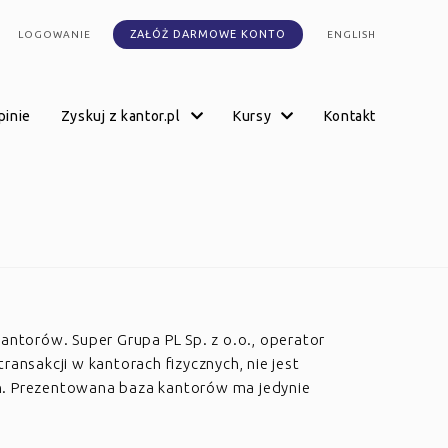
ZAŁÓŻ DARMOWE KONTO
LOGOWANIE
ENGLISH
opinie
zyskuj z kantor.pl
kursy
kontakt
kantorów. Super Grupa PL Sp. z o.o., operator
transakcji w kantorach fizycznych, nie jest
h. Prezentowana baza kantorów ma jedynie