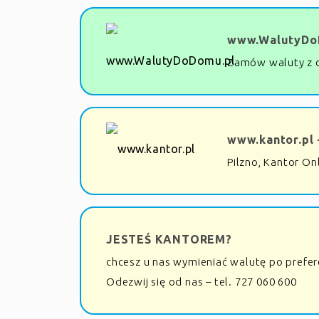
www.WalutyDo
Zamów waluty z 
www.kantor.pl 
Pilzno, Kantor On
JESTEŚ KANTOREM?
chcesz u nas wymieniać walutę po prefe
Odezwij się od nas – tel. 727 060 600