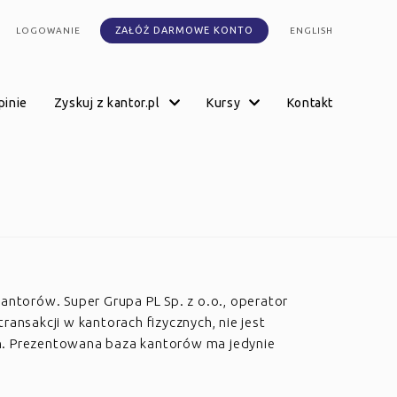
ZAŁÓŻ DARMOWE KONTO
LOGOWANIE
ENGLISH
opinie
zyskuj z kantor.pl
kursy
kontakt
kantorów. Super Grupa PL Sp. z o.o., operator
transakcji w kantorach fizycznych, nie jest
h. Prezentowana baza kantorów ma jedynie