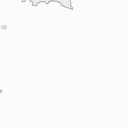
 (2)
)
4)