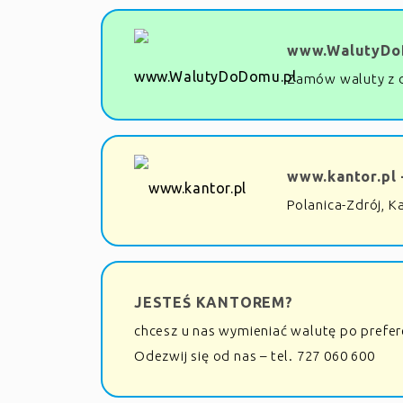
www.WalutyDo
Zamów waluty z 
www.kantor.pl 
Polanica-Zdrój, K
JESTEŚ KANTOREM?
chcesz u nas wymieniać walutę po prefe
Odezwij się od nas – tel. 727 060 600