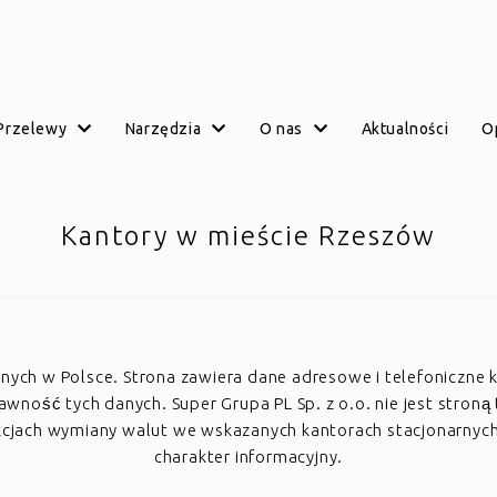
przelewy
narzędzia
o nas
aktualności
Kantory w mieście Rzeszów
arnych w Polsce. Strona zawiera dane adresowe i telefoniczne 
ość tych danych. Super Grupa PL Sp. z o.o. nie jest stroną 
akcjach wymiany walut we wskazanych kantorach stacjonarnyc
charakter informacyjny.