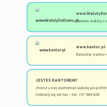
www.WalutyDo
Zamów waluty z 
www.kantor.pl 
Rzeszów, Kantor 
JESTEŚ KANTOREM?
chcesz u nas wymieniać walutę po prefe
Odezwij się od nas – tel. 727 060 600