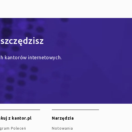
szczędzisz
ych kantorów internetowych.
kuj z kantor.pl
Narzędzia
ogram Poleceń
Notowania