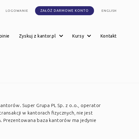
ZAŁÓŻ DARMOWE KONTO
LOGOWANIE
ENGLISH
opinie
zyskuj z kantor.pl
kursy
kontakt
kantorów. Super Grupa PL Sp. z o.o., operator
transakcji w kantorach fizycznych, nie jest
h. Prezentowana baza kantorów ma jedynie