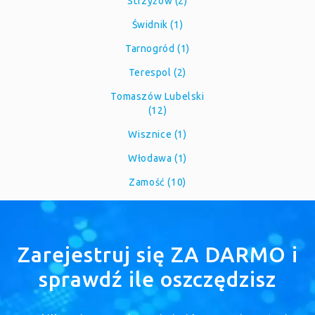
Strzyżów (2)
Świdnik (1)
Tarnogród (1)
Terespol (2)
Tomaszów Lubelski
(12)
Wisznice (1)
Włodawa (1)
Zamość (10)
Zarejestruj się ZA DARMO i
sprawdź ile oszczędzisz