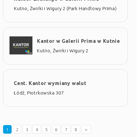
Kutno, Żwirki i Wigury 2 (Park Handlowy Prima)
Kantor w Galerii Prima w Kutnie
Kutno, Żwirki i Wigury 2
Cent. Kantor wymiany walut
Łódź, Piotrkowska 307
1
2
3
4
5
6
7
8
>