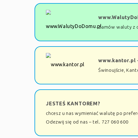
www.WalutyDo
Zamów waluty z 
www.kantor.pl 
Świnoujście, Kant
JESTEŚ KANTOREM?
chcesz u nas wymieniać walutę po prefe
Odezwij się od nas – tel. 727 060 600