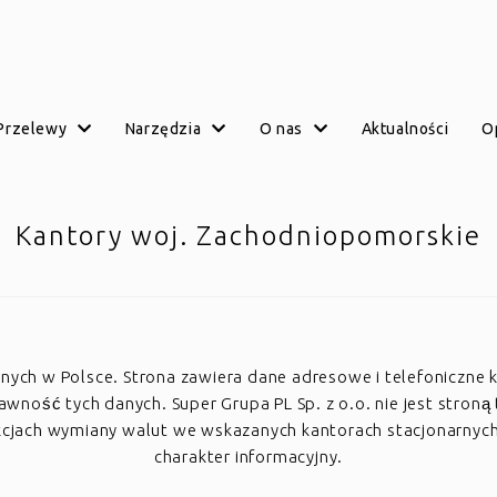
przelewy
narzędzia
o nas
aktualności
Kantory woj. Zachodniopomorskie
arnych w Polsce. Strona zawiera dane adresowe i telefoniczne 
ość tych danych. Super Grupa PL Sp. z o.o. nie jest stroną 
akcjach wymiany walut we wskazanych kantorach stacjonarnyc
charakter informacyjny.