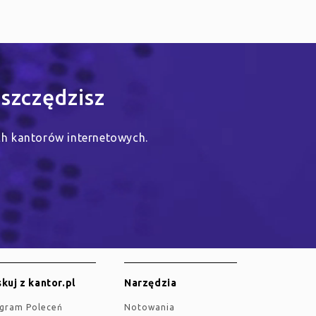
szczędzisz
ych kantorów internetowych.
kuj z kantor.pl
Narzędzia
ogram Poleceń
Notowania