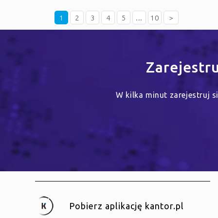
1
2
3
4
5
...
10
>
Zarejestr
W kilka minut zarejestruj 
Pobierz aplikację kantor.pl