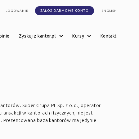
ZAŁÓŻ DARMOWE KONTO
LOGOWANIE
ENGLISH
opinie
zyskuj z kantor.pl
kursy
kontakt
kantorów. Super Grupa PL Sp. z o.o., operator
transakcji w kantorach fizycznych, nie jest
h. Prezentowana baza kantorów ma jedynie